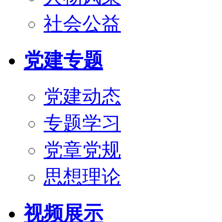
社会公益
党建专题
党建动态
专题学习
党章党规
思想理论
视频展示