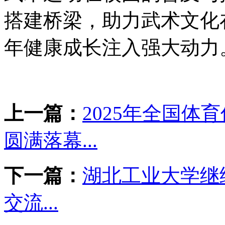
搭建桥梁，助力武术文化
年健康成长注入强大动力
上一篇：
2025年全国
圆满落幕...
下一篇：
湖北工业大学继
交流...