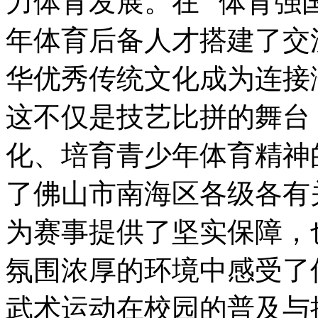
力体育发展。在 “体育强
年体育后备人才搭建了交
华优秀传统文化成为连接
这不仅是技艺比拼的舞台
化、培育青少年体育精神
了佛山市南海区各级各有
为赛事提供了坚实保障，
氛围浓厚的环境中感受了
武术运动在校园的普及与