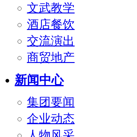
文武教学
酒店餐饮
交流演出
商贸地产
新闻中心
集团要闻
企业动态
人物风采